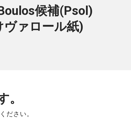
los候補(Psol)
付けヴァロール紙)
す。
会ください。