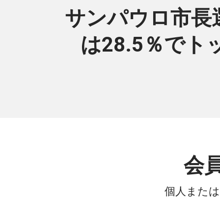
サンパウロ市長選挙調
は28.5％でト
会
個人または