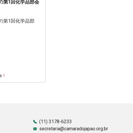
期の第1回化学品部会
期の第1回化学品部
ら
(11) 3178-6233
secretaria@camaradojapao.org.br