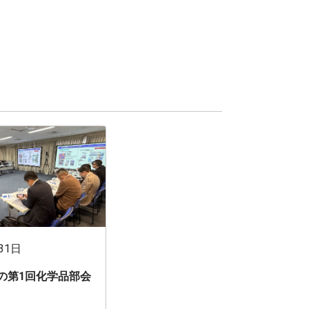
31日
期の第1回化学品部会