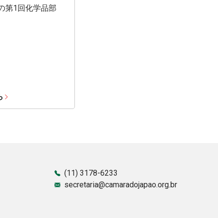
期の第1回化学品部
ら
(11) 3178-6233
secretaria@camaradojapao.org.br