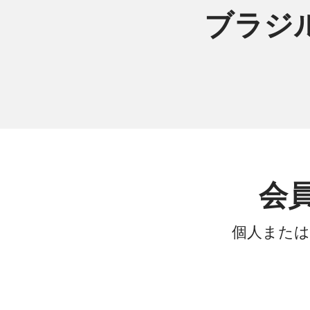
ブラジル
会
個人または