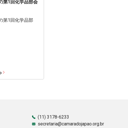
期の第1回化学品部会
期の第1回化学品部
ら
(11) 3178-6233
secretaria@camaradojapao.org.br