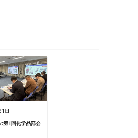
31日
期の第1回化学品部会