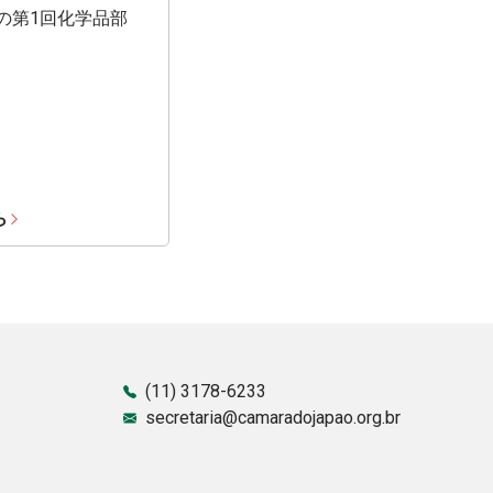
期の第1回化学品部
ら
(11) 3178-6233
secretaria@camaradojapao.org.br