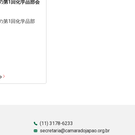
期の第1回化学品部会
期の第1回化学品部
ら
(11) 3178-6233
secretaria@camaradojapao.org.br