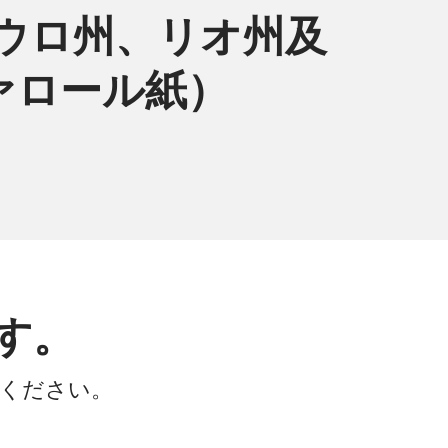
パウロ州、リオ州及
ヴァロール紙）
す。
会ください。