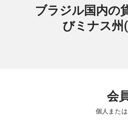
ブラジル国内の貨
びミナス州(
会
個人または