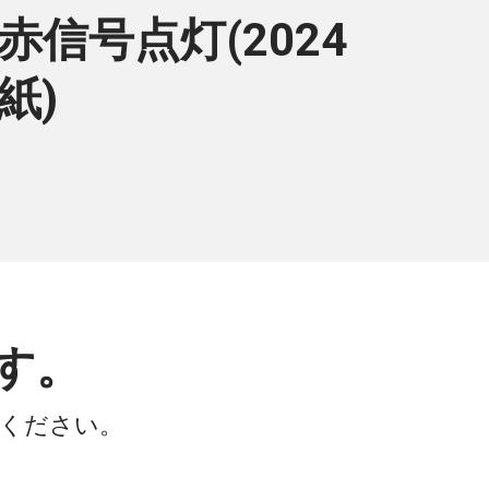
信号点灯(2024
紙)
す。
会ください。