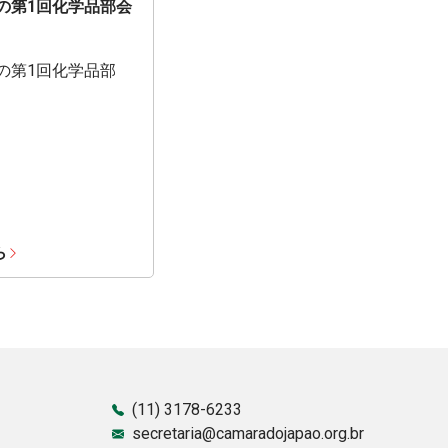
期の第1回化学品部会
期の第1回化学品部
ら
(11) 3178-6233
secretaria@camaradojapao.org.br