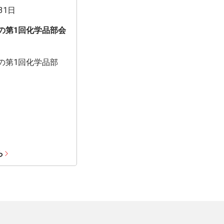
31日
期の第1回化学品部会
期の第1回化学品部
ら