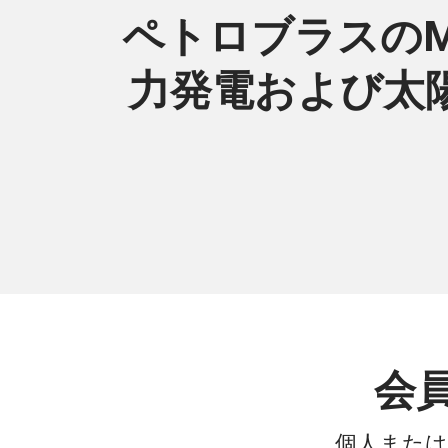
ペトロブラスのMag
力発電および太陽
会
個人または