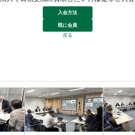
入会方法
既に会員
戻る