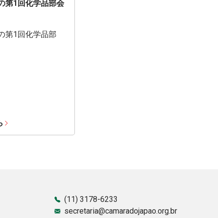
期の第1回化学品部会
期の第1回化学品部
ら
(11) 3178-6233
secretaria@camaradojapao.org.br