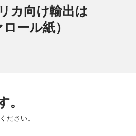
メリカ向け輸出は
ヴァロール紙）
す。
会ください。