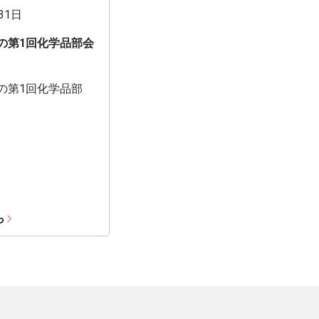
31日
期の第1回化学品部会
期の第1回化学品部
ら