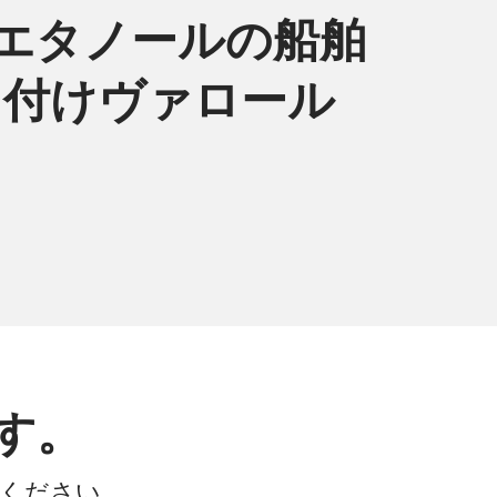
エタノールの船舶
5日付けヴァロール
す。
会ください。