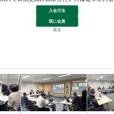
入会方法
既に会員
戻る