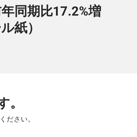
同期比17.2%増
ール紙）
す。
会ください。