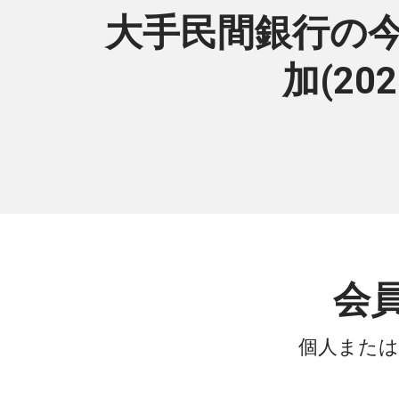
大手民間銀行の今
加(2
会
個人または