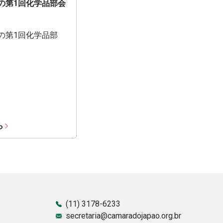
期の第1回化学品部会
期の第1回化学品部
ら
(11) 3178-6233
secretaria@camaradojapao.org.br