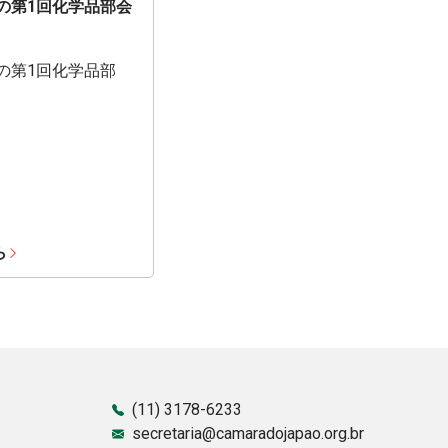
期の第1回化学品部会
期の第1回化学品部
ら
(11) 3178-6233
secretaria@camaradojapao.org.br