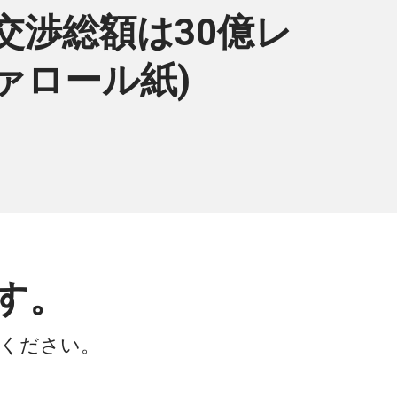
交渉総額は30億レ
ヴァロール紙)
す。
会ください。