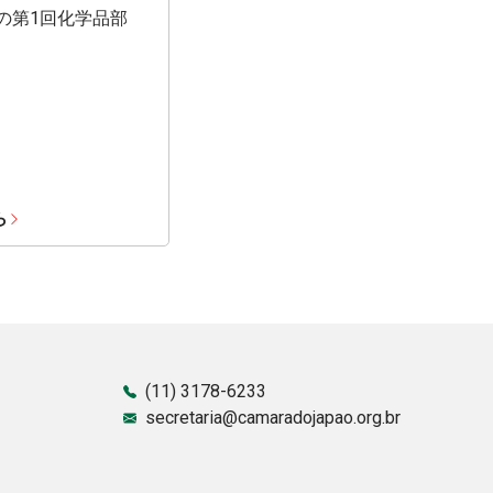
期の第1回化学品部
ら
(11) 3178-6233
secretaria@camaradojapao.org.br