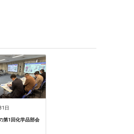
31日
期の第1回化学品部会