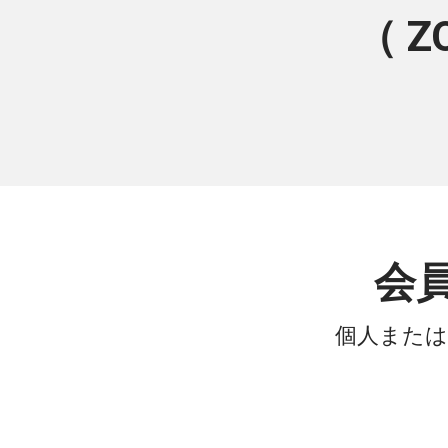
（ 
会
個人または