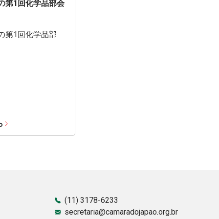
期の第1回化学品部会
期の第1回化学品部
ら
(11) 3178-6233
secretaria@camaradojapao.org.br