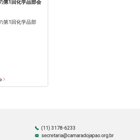
期の第1回化学品部会
期の第1回化学品部
ら
(11) 3178-6233
secretaria@camaradojapao.org.br