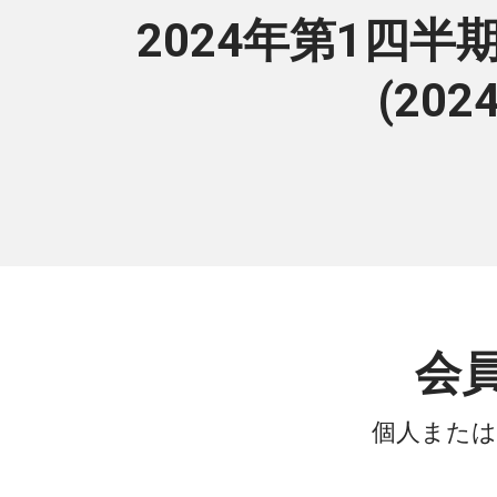
2024年第1四
(20
会
個人または