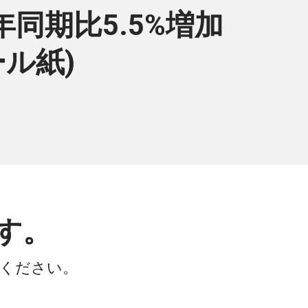
同期比5.5%増加
ール紙)
す。
会ください。