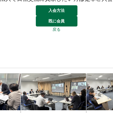
入会方法
既に会員
戻る