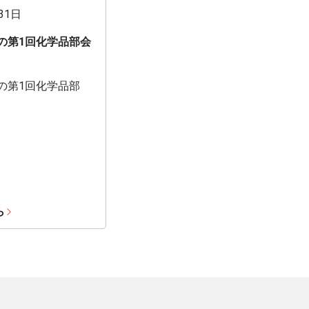
31日
期の第1回化学品部会
期の第1回化学品部
ら