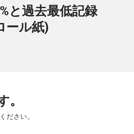
6%と過去最低記録
ロール紙)
す。
会ください。