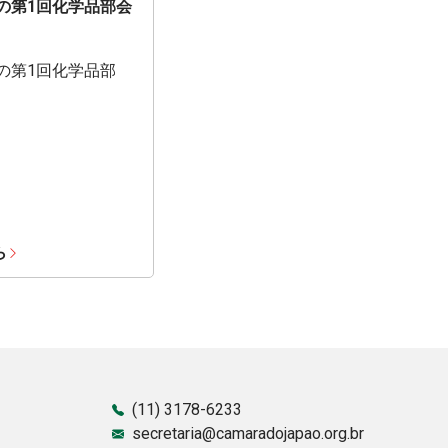
期の第1回化学品部会
期の第1回化学品部
ら
(11) 3178-6233
secretaria@camaradojapao.org.br