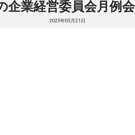
の企業経営委員会月例
2025年05月21日
員様のみご覧いただけま
法人で日伯交流に貢献したい方は是非ご入
入会方法
既に会員
戻る