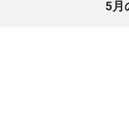
5月
会
個人または