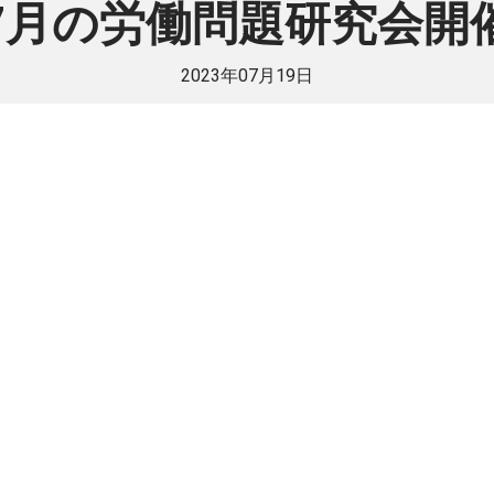
7月の労働問題研究会開
2023年07月19日
員様のみご覧いただけま
法人で日伯交流に貢献したい方は是非ご入
入会方法
既に会員
戻る