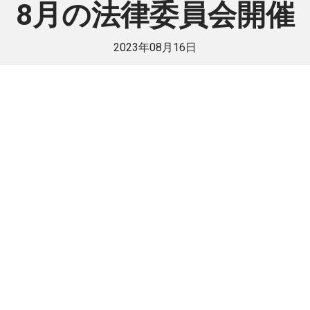
8月の法律委員会開催
2023年08月16日
員様のみご覧いただけま
法人で日伯交流に貢献したい方は是非ご入
入会方法
既に会員
戻る