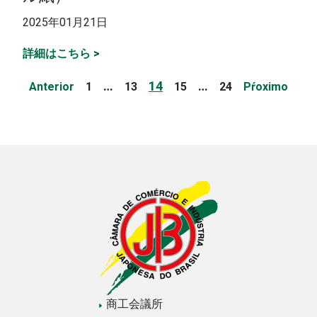
2025年01月21日
詳細はこちら
>
投
Page
Page
Page
Page
Page
…
14
…
Anterior
1
13
15
24
Pŕoximo
稿
の
ペ
ー
ジ
送
り
商工会議所