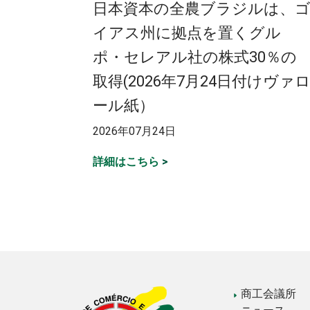
日本資本の全農ブラジルは、
イアス州に拠点を置くグル
ポ・セレアル社の株式30％の
取得(2026年7月24日付けヴァ
ール紙）
2026年07月24日
詳細はこちら
>
投
稿
の
ペ
ー
ジ
商工会議所
送