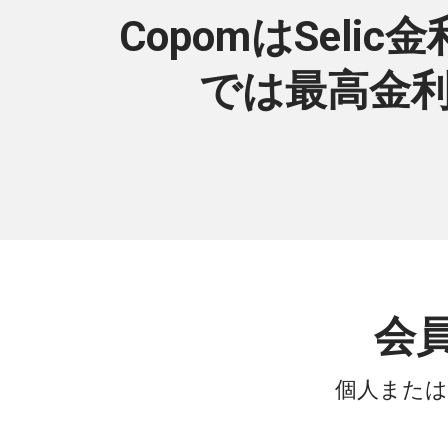
CopomはSelic
では最高金利
会
個人または