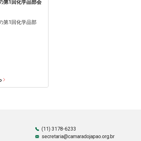
期の第1回化学品部会
期の第1回化学品部
ら
(11) 3178-6233
secretaria@camaradojapao.org.br