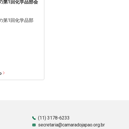
期の第1回化学品部会
期の第1回化学品部
ら
(11) 3178-6233
secretaria@camaradojapao.org.br