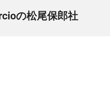
 Comércioの松尾保郎社
す。
会ください。