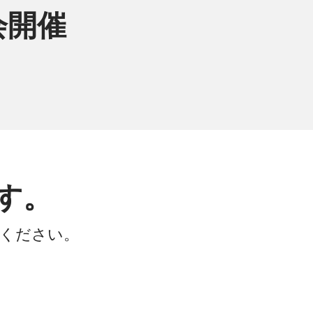
例会開催
す。
会ください。