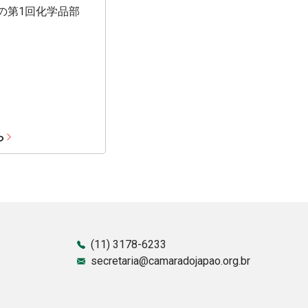
期の第1回化学品部
ら
(11) 3178-6233
secretaria@camaradojapao.org.br