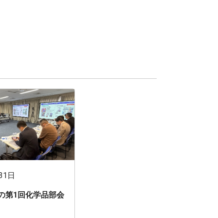
31日
期の第1回化学品部会