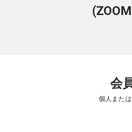
(ZO
会
個人または