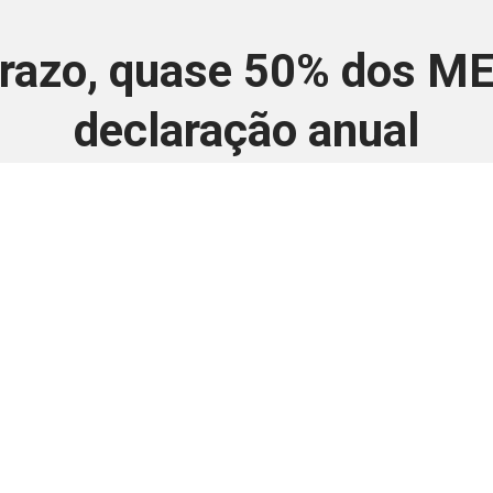
prazo, quase 50% dos M
declaração anual
29 de maio de 2024
 é disponivel apenas p
ha para aprimorar a relação Brasil-Japão, sej