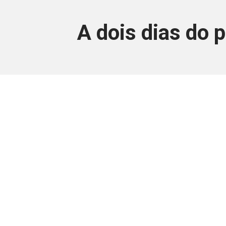
A dois dias do 
Este conteúdo
Junte-se a uma equipe que trabal