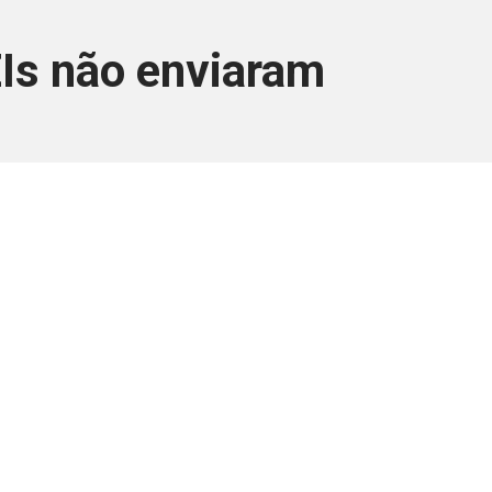
EIs não enviaram
ara associados
a você Pessoa Física ou Jurídica.