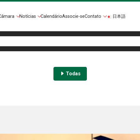
Câmara
Notícias
Calendário
Associe-se
Contato
日本語
Todas