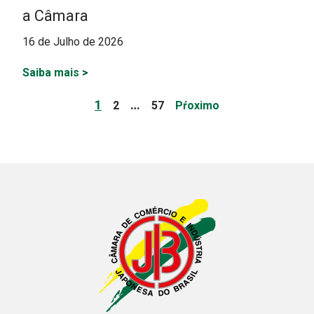
a Câmara
16 de Julho de 2026
Saiba mais
>
Paginação
Page
Page
Page
1
…
2
57
Pŕoximo
de
posts