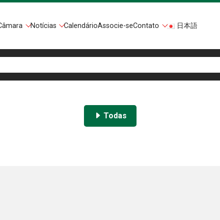
Câmara
Notícias
Calendário
Associe-se
Contato
日本語
Todas