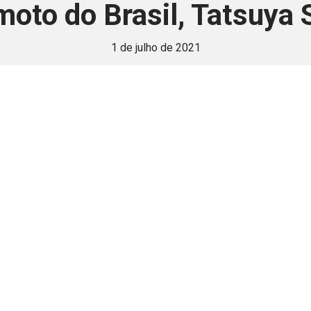
moto do Brasil, Tatsuya 
1 de julho de 2021
 é disponivel apenas p
ha para aprimorar a relação Brasil-Japão, sej
Associe-se
Login
Retornar a página principal do blog