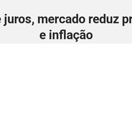
 juros, mercado reduz p
e inflação
24 de março de 2025
 é disponivel apenas p
ha para aprimorar a relação Brasil-Japão, sej