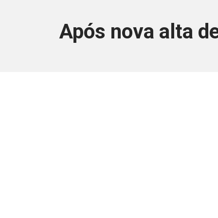
Após nova alta de
Este conteúdo
Junte-se a uma equipe que trabal