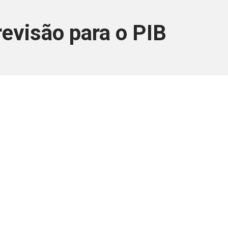
revisão para o PIB
ara associados
a você Pessoa Física ou Jurídica.