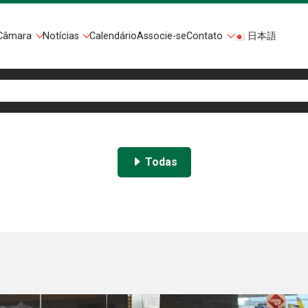
Câmara
Notícias
Calendário
Associe-se
Contato
日本語
Todas