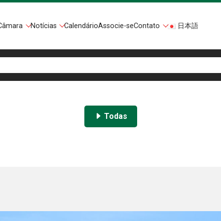
Câmara
Notícias
Calendário
Associe-se
Contato
日本語
Todas