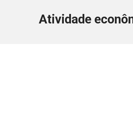
Atividade econô
Este conteúdo
Junte-se a uma equipe que trabal