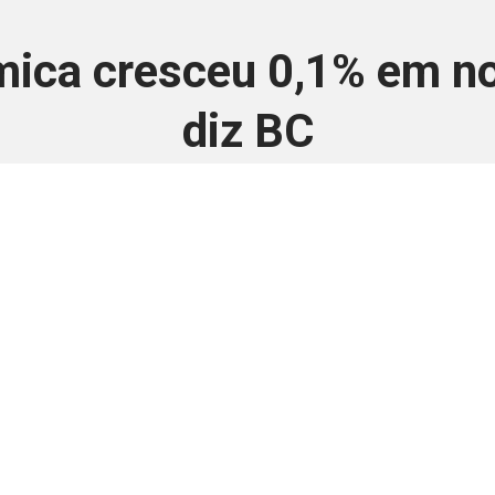
mica cresceu 0,1% em n
diz BC
16 de janeiro de 2025
 é disponivel apenas p
ha para aprimorar a relação Brasil-Japão, sej