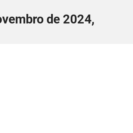
ovembro de 2024,
ara associados
a você Pessoa Física ou Jurídica.