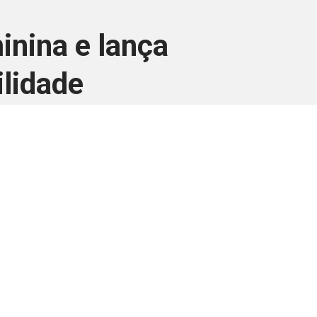
inina e lança
ilidade
ara associados
a você Pessoa Física ou Jurídica.