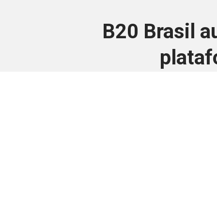
B20 Brasil a
plataf
Este conteúdo
Junte-se a uma equipe que trabal