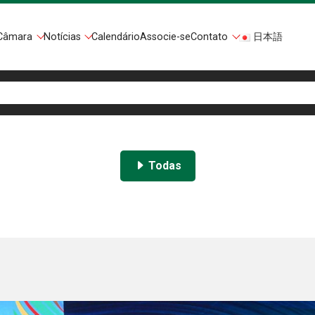
Câmara
Notícias
Calendário
Associe-se
Contato
日本語
Todas