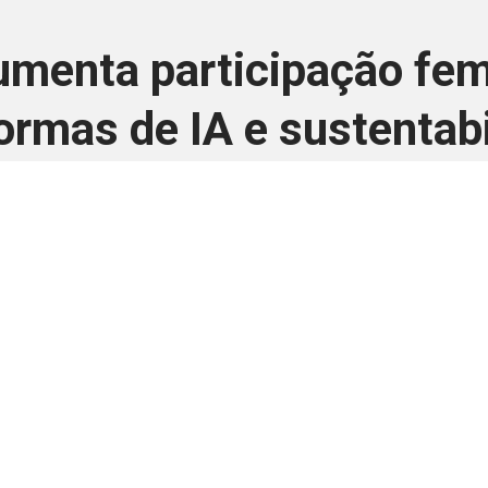
umenta participação fem
ormas de IA e sustentab
28 de outubro de 2024
 é disponivel apenas p
ha para aprimorar a relação Brasil-Japão, sej