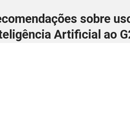
recomendações sobre us
teligência Artificial ao 
15 de outubro de 2024
 é disponivel apenas p
ha para aprimorar a relação Brasil-Japão, sej