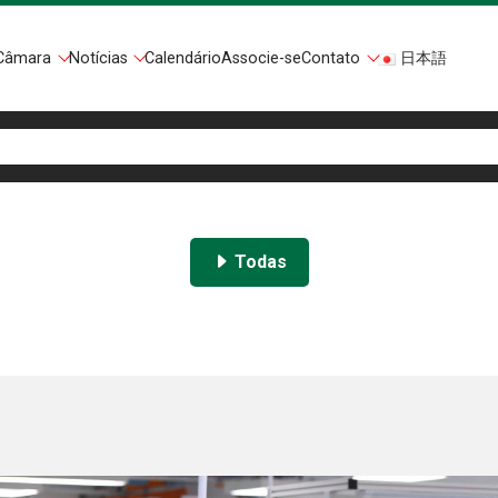
Câmara
Notícias
Calendário
Associe-se
Contato
日本語
Todas