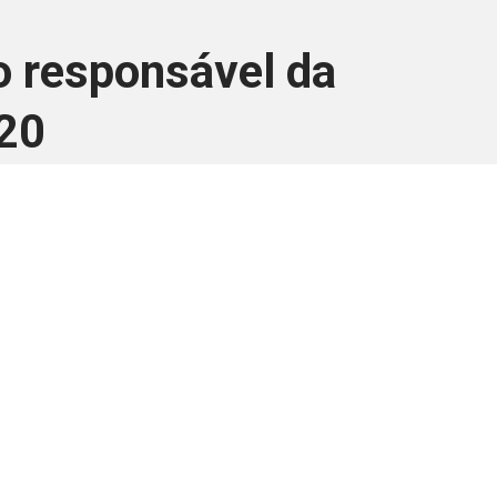
o responsável da
G20
ara associados
a você Pessoa Física ou Jurídica.