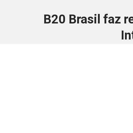
B20 Brasil faz 
In
Este conteúdo
Junte-se a uma equipe que trabal