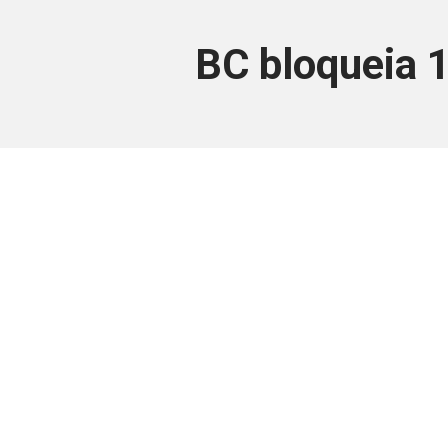
BC bloqueia 1
Este conteúdo
Junte-se a uma equipe que trabal