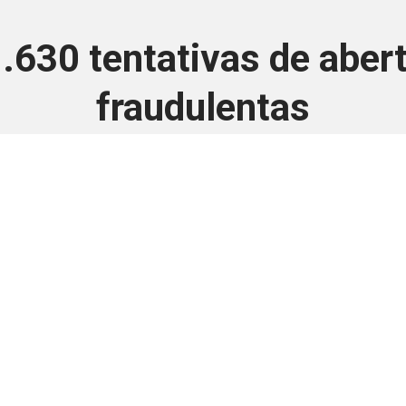
.630 tentativas de aber
fraudulentas
3 de dezembro de 2025
 é disponivel apenas p
ha para aprimorar a relação Brasil-Japão, sej