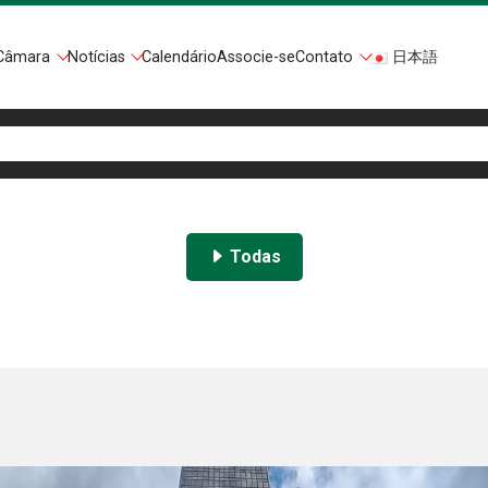
Câmara
Notícias
Calendário
Associe-se
Contato
日本語
Todas