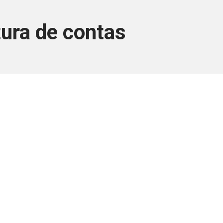
tura de contas
ara associados
a você Pessoa Física ou Jurídica.