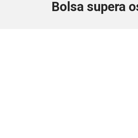
Bolsa supera os
Este conteúdo
Junte-se a uma equipe que trabal