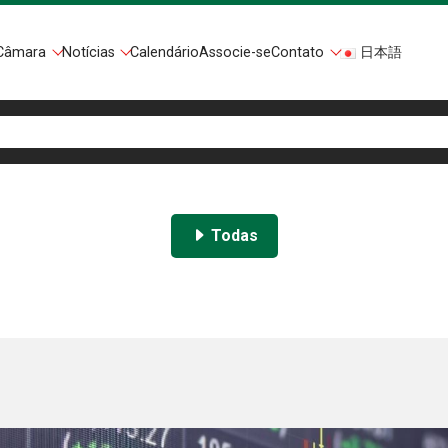
Câmara
Notícias
Calendário
Associe-se
Contato
日本語
Todas