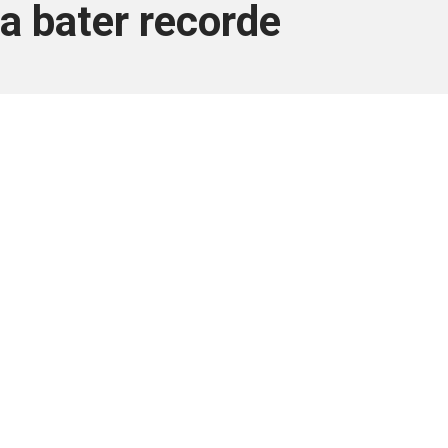
 a bater recorde
ara associados
a você Pessoa Física ou Jurídica.