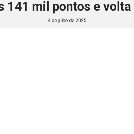
 141 mil pontos e volta
4 de julho de 2025
 é disponivel apenas p
ha para aprimorar a relação Brasil-Japão, sej
Associe-se
Login
Retornar a página principal do blog