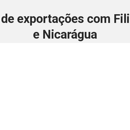
o de exportações com Fil
e Nicarágua
28 de novembro de 2025
 é disponivel apenas p
ha para aprimorar a relação Brasil-Japão, sej