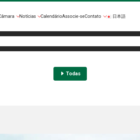
Câmara
Notícias
Calendário
Associe-se
Contato
日本語
Todas