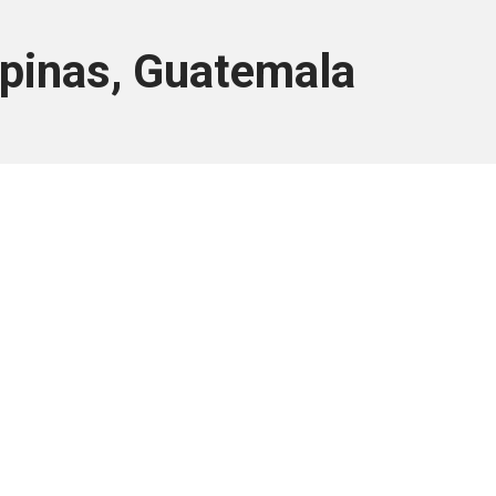
ipinas, Guatemala
ara associados
a você Pessoa Física ou Jurídica.