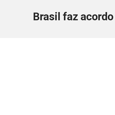
Brasil faz acord
Este conteúdo
Junte-se a uma equipe que trabal