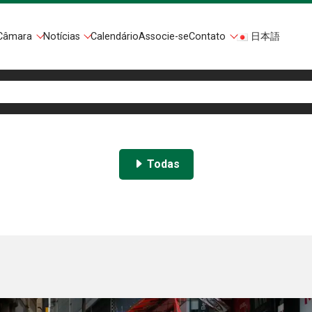
Câmara
Notícias
Calendário
Associe-se
Contato
日本語
Todas