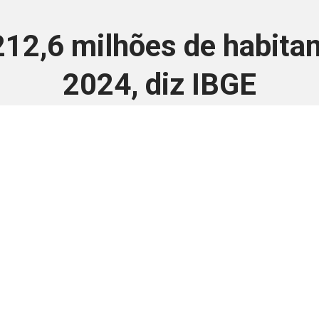
 212,6 milhões de habita
2024, diz IBGE
29 de agosto de 2024
 é disponivel apenas p
ha para aprimorar a relação Brasil-Japão, sej