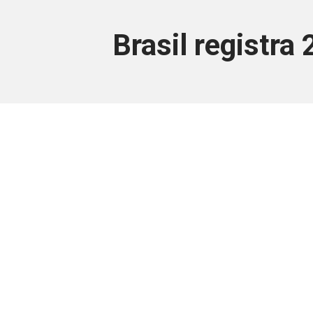
Brasil registra
Este conteúdo
Junte-se a uma equipe que trabal