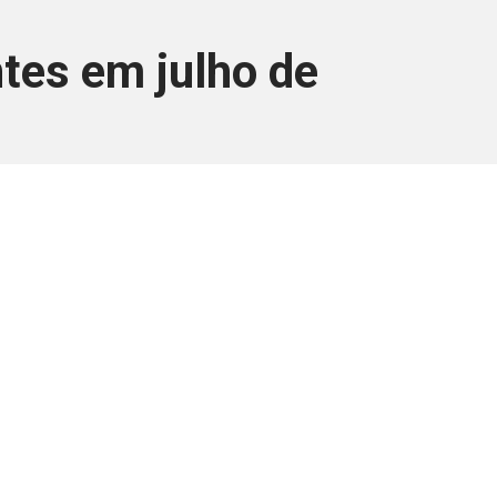
ntes em julho de
ara associados
a você Pessoa Física ou Jurídica.