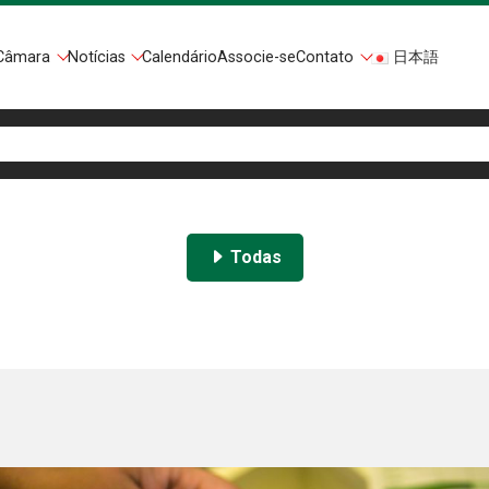
Câmara
Notícias
Calendário
Associe-se
Contato
日本語
Todas