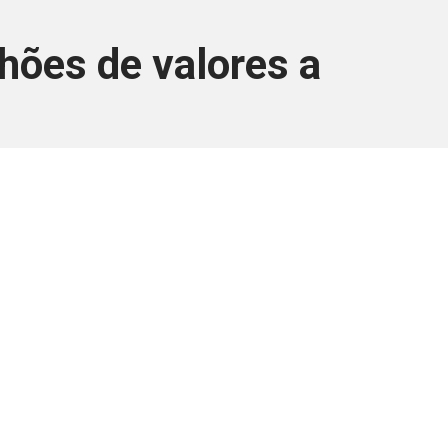
lhões de valores a
ara associados
a você Pessoa Física ou Jurídica.