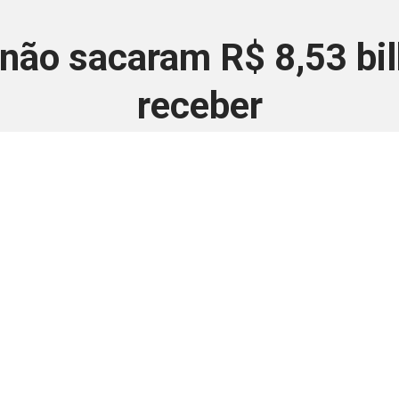
 não sacaram R$ 8,53 bi
receber
8 de novembro de 2024
 é disponivel apenas p
ha para aprimorar a relação Brasil-Japão, sej