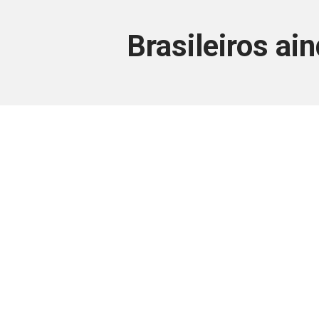
Brasileiros ai
Este conteúdo
Junte-se a uma equipe que trabal