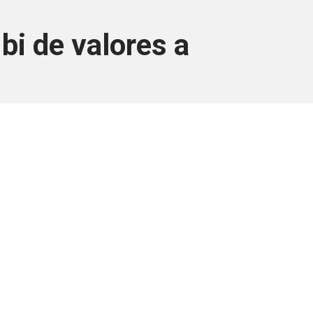
bi de valores a
ara associados
a você Pessoa Física ou Jurídica.