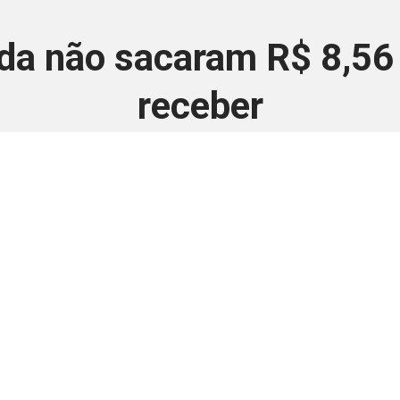
nda não sacaram R$ 8,56 
receber
6 de setembro de 2024
 é disponivel apenas p
ha para aprimorar a relação Brasil-Japão, sej