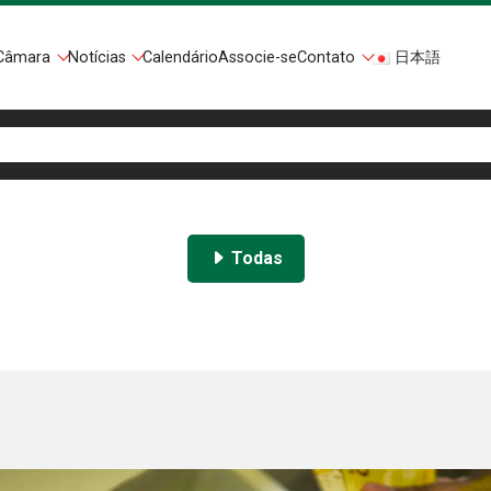
Câmara
Notícias
Calendário
Associe-se
Contato
日本語
Todas