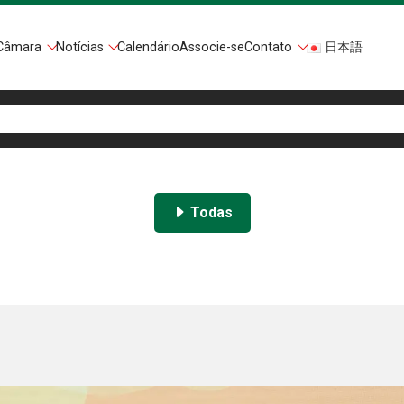
Câmara
Notícias
Calendário
Associe-se
Contato
日本語
Todas