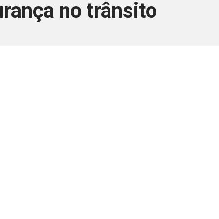
rança no trânsito
ara associados
a você Pessoa Física ou Jurídica.