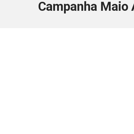
Campanha Maio Am
Este conteúdo
Junte-se a uma equipe que trabal