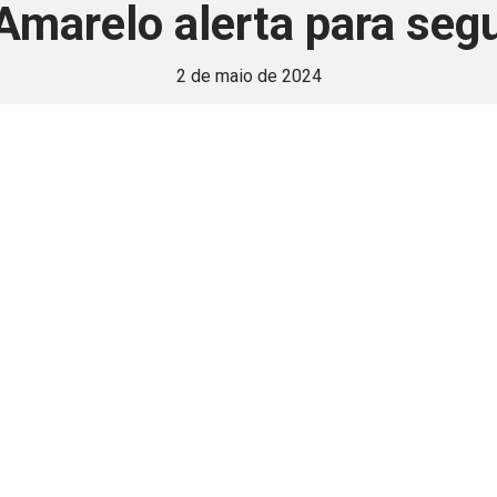
arelo alerta para segu
2 de maio de 2024
 é disponivel apenas p
ha para aprimorar a relação Brasil-Japão, sej
Associe-se
Login
Retornar a página principal do blog