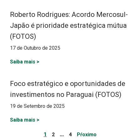
Roberto Rodrigues: Acordo Mercosul-
Japão é prioridade estratégica mútua
(FOTOS)
17 de Outubro de 2025
Saiba mais
>
Foco estratégico e oportunidades de
investimentos no Paraguai (FOTOS)
19 de Setembro de 2025
Saiba mais
>
Paginação
Page
Page
Page
1
…
2
4
Pŕoximo