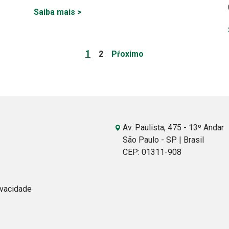
Saiba mais
>
Page
Page
1
2
Pŕoximo
Av. Paulista, 475 - 13º Andar
São Paulo - SP | Brasil
CEP: 01311-908
ivacidade