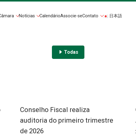
Câmara
Notícias
Calendário
Associe-se
Contato
日本語
Todas
o
Conselho Fiscal realiza
auditoria do primeiro trimestre
de 2026