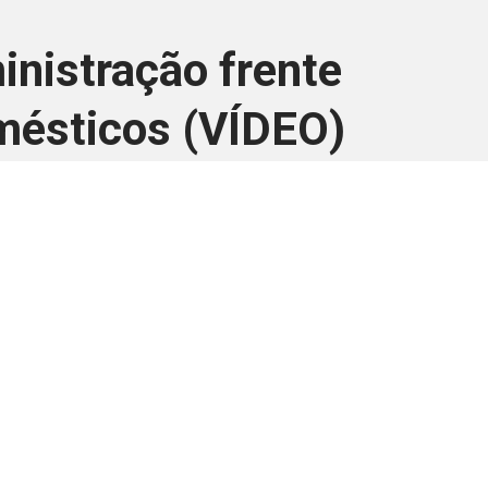
inistração frente
mésticos (VÍDEO)
ara associados
a você Pessoa Física ou Jurídica.