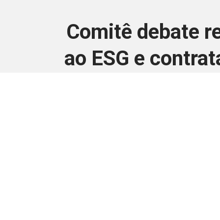
Comitê debate re
ao ESG e contra
Este conteúdo
Junte-se a uma equipe que trabal