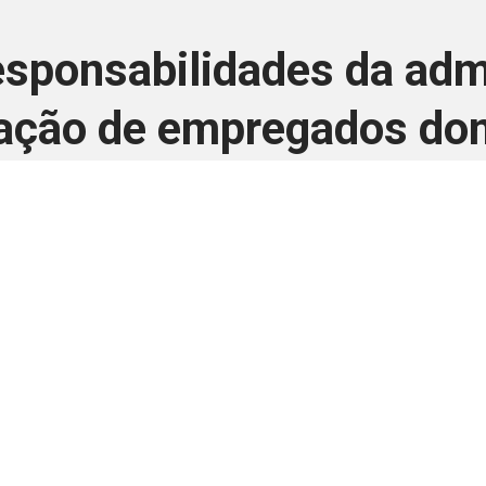
sponsabilidades da adm
tação de empregados do
20 de maio de 2026
 é disponivel apenas p
ha para aprimorar a relação Brasil-Japão, sej