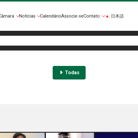
Câmara
Notícias
Calendário
Associe-se
Contato
日本語
Todas