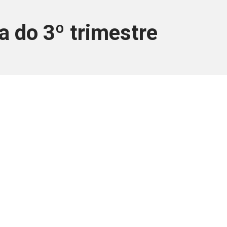
a do 3º trimestre
ara associados
a você Pessoa Física ou Jurídica.