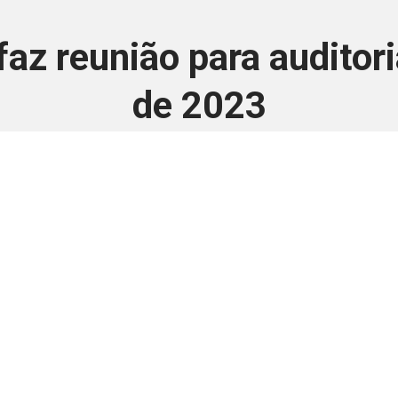
faz reunião para auditori
de 2023
8 de novembro de 2023
 é disponivel apenas p
ha para aprimorar a relação Brasil-Japão, sej