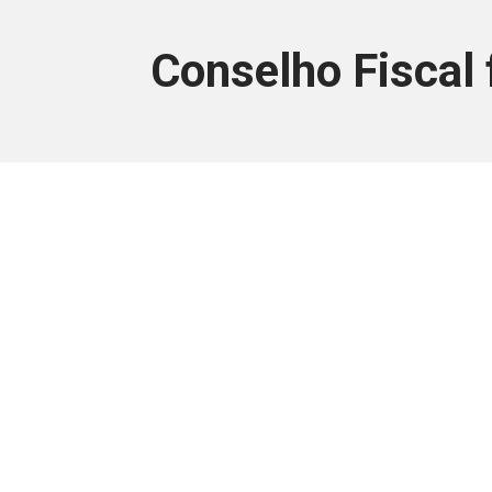
Conselho Fiscal 
Este conteúdo
Junte-se a uma equipe que trabal