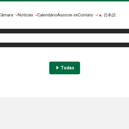
Câmara
Notícias
Calendário
Associe-se
Contato
日本語
Todas