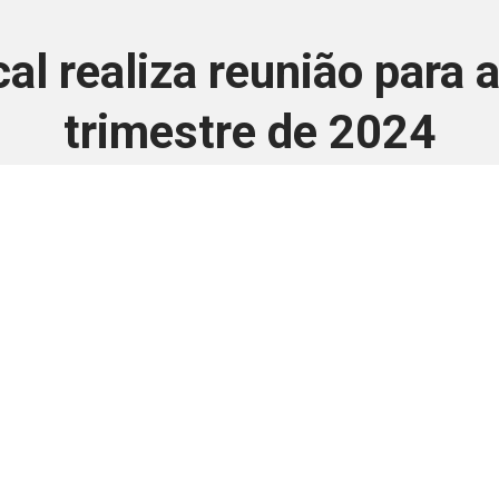
al realiza reunião para a
trimestre de 2024
5 de fevereiro de 2025
 é disponivel apenas p
ha para aprimorar a relação Brasil-Japão, sej