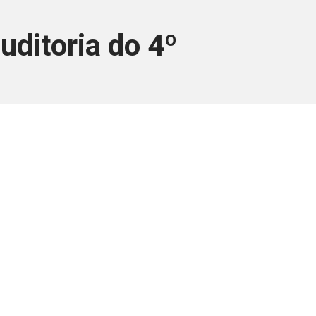
uditoria do 4º
ara associados
a você Pessoa Física ou Jurídica.