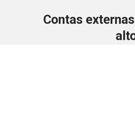
Contas externas
alt
Este conteúdo
Junte-se a uma equipe que trabal