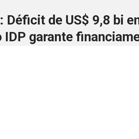
: Déficit de US$ 9,8 bi 
o IDP garante financiam
24 de outubro de 2025
 é disponivel apenas p
ha para aprimorar a relação Brasil-Japão, sej