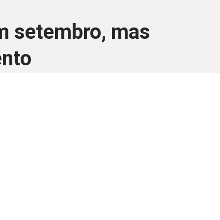
em setembro, mas
ento
ara associados
a você Pessoa Física ou Jurídica.