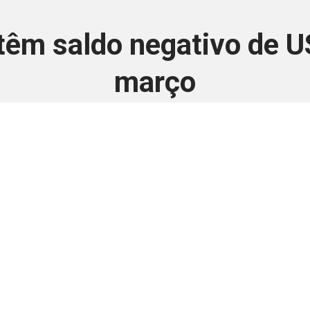
têm saldo negativo de U
março
28 de abril de 2025
 é disponivel apenas p
ha para aprimorar a relação Brasil-Japão, sej