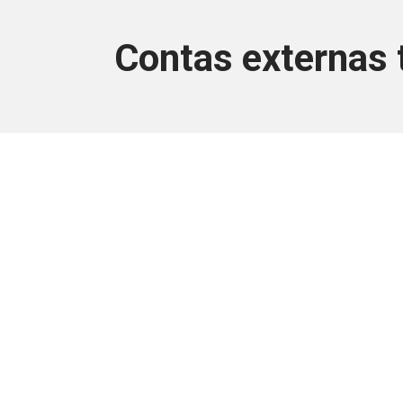
Contas externas 
Este conteúdo
Junte-se a uma equipe que trabal