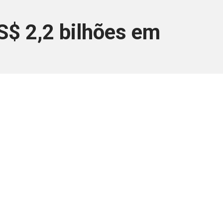
S$ 2,2 bilhões em
ara associados
a você Pessoa Física ou Jurídica.