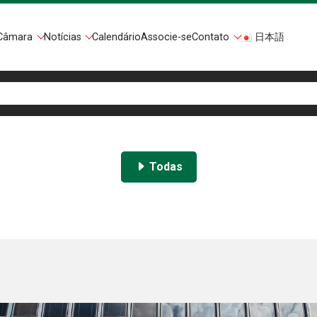
Câmara
Notícias
Calendário
Associe-se
Contato
日本語
Todas