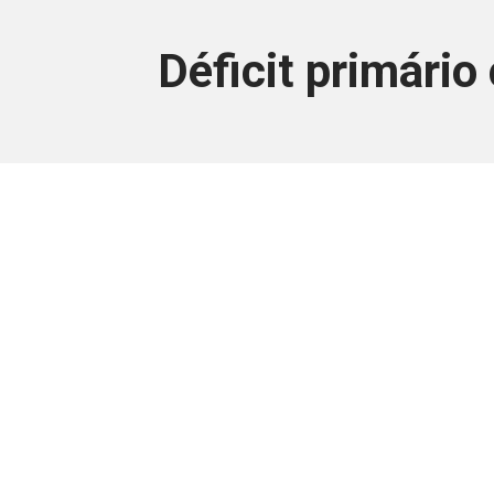
Déficit primário
Este conteúdo
Junte-se a uma equipe que trabal