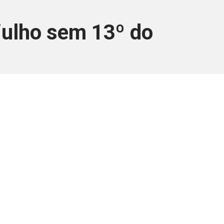
 julho sem 13º do
ara associados
a você Pessoa Física ou Jurídica.