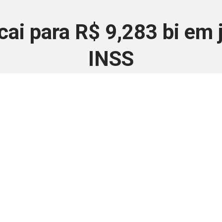
 cai para R$ 9,283 bi em
INSS
5 de setembro de 2024
 é disponivel apenas p
ha para aprimorar a relação Brasil-Japão, sej