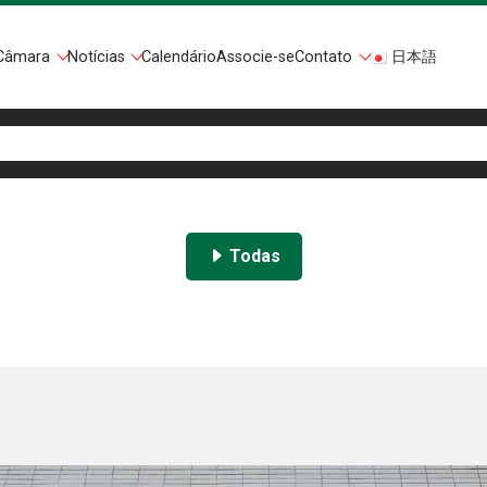
Câmara
Notícias
Calendário
Associe-se
Contato
日本語
Todas