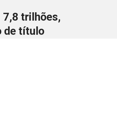
7,8 trilhões,
 de título
ara associados
a você Pessoa Física ou Jurídica.