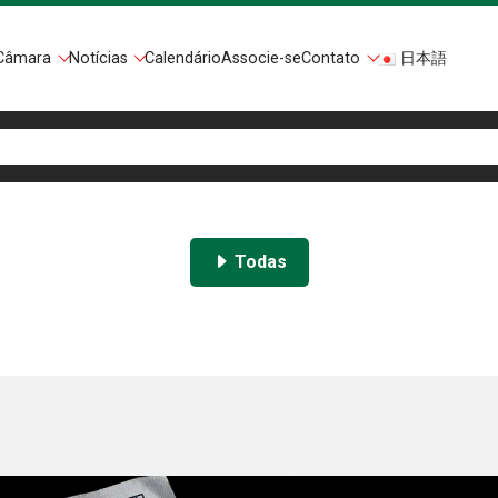
Câmara
Notícias
Calendário
Associe-se
Contato
日本語
Todas