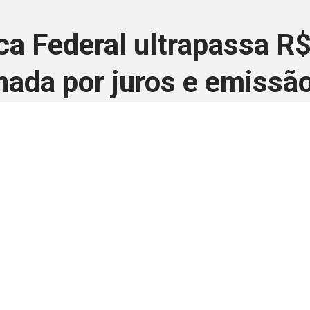
ca Federal ultrapassa R$ 
ada por juros e emissão
28 de julho de 2025
 é disponivel apenas p
ha para aprimorar a relação Brasil-Japão, sej