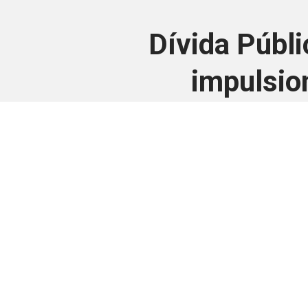
Dívida Públi
impulsion
Este conteúdo
Junte-se a uma equipe que trabal