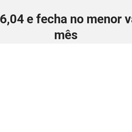
$ 6,04 e fecha no menor 
mês
9 de janeiro de 2025
 é disponivel apenas p
ha para aprimorar a relação Brasil-Japão, sej