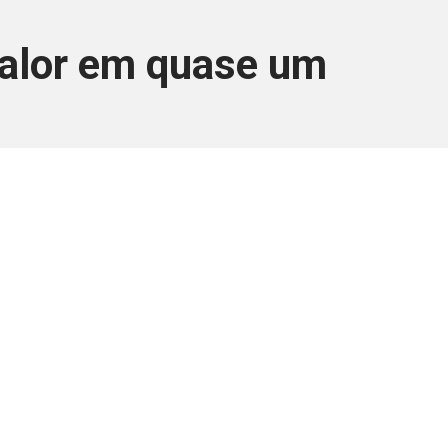
valor em quase um
ara associados
a você Pessoa Física ou Jurídica.