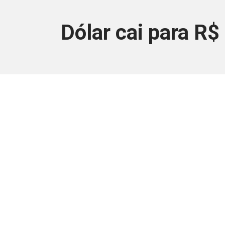
Dólar cai para R
Este conteúdo
Junte-se a uma equipe que trabal