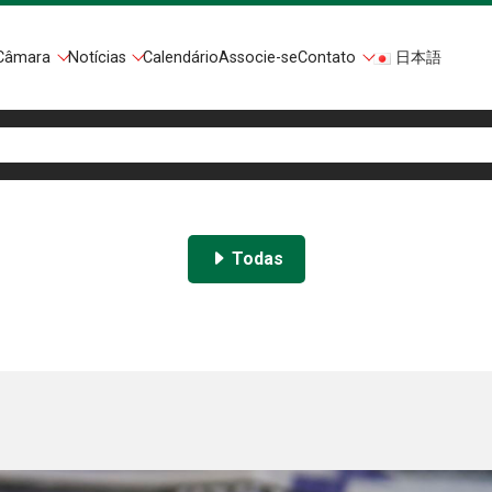
Câmara
Notícias
Calendário
Associe-se
Contato
日本語
Todas