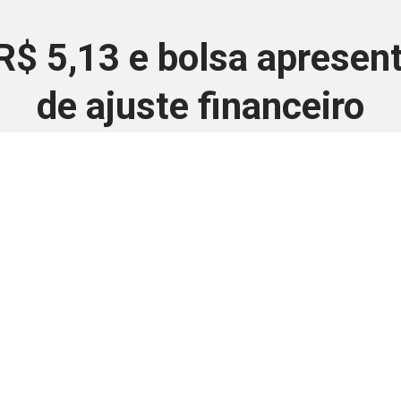
R$ 5,13 e bolsa apresen
de ajuste financeiro
6 de julho de 2026
 é disponivel apenas p
ha para aprimorar a relação Brasil-Japão, sej