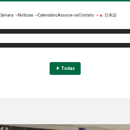
Câmara
Notícias
Calendário
Associe-se
Contato
日本語
Todas