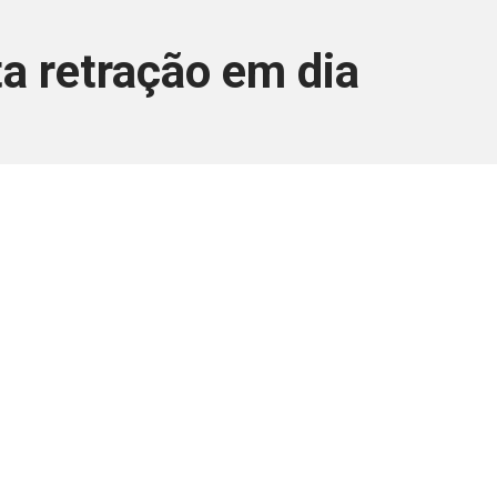
ta retração em dia
ara associados
a você Pessoa Física ou Jurídica.