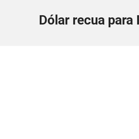
Dólar recua para 
Este conteúdo
Junte-se a uma equipe que trabal